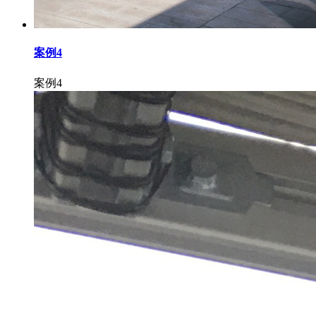
案例4
案例4