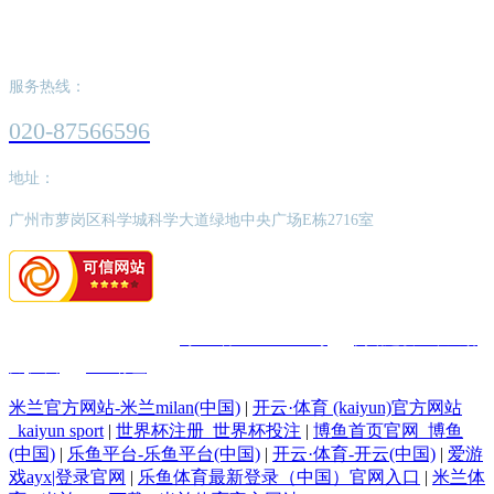
博鱼·体育,
服务热线：
020-87566596
地址：
广州市萝岗区科学城科学大道绿地中央广场E栋2716室
版权所有：博鱼·体育,
粤ICP备2022062526号
网站建设：中企动
力
广州
SEO标签
米兰官方网站-米兰milan(中国)
|
开云·体育 (kaiyun)官方网站
_kaiyun sport
|
世界杯注册_世界杯投注
|
博鱼首页官网_博鱼
(中国)
|
乐鱼平台-乐鱼平台(中国)
|
开云·体育-开云(中国)
|
爱游
戏ayx|登录官网
|
乐鱼体育最新登录（中国）官网入口
|
米兰体