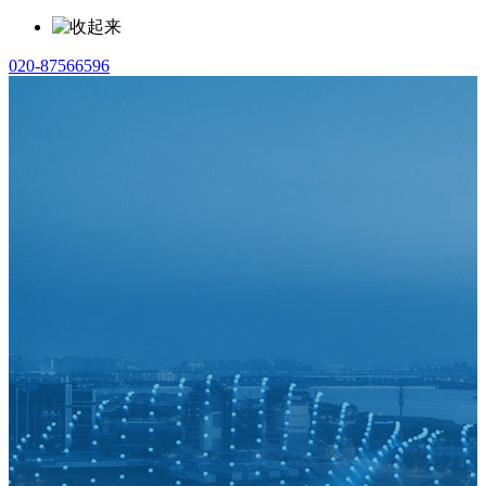
020-87566596