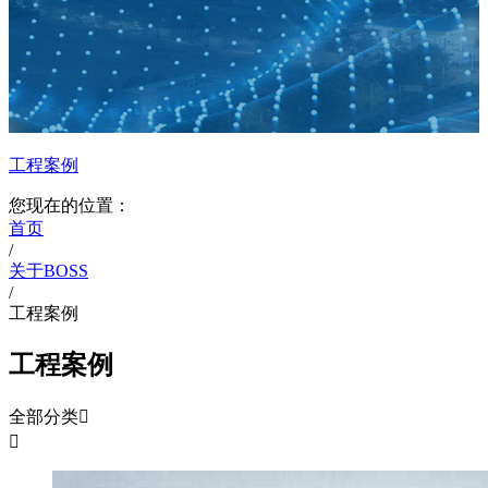
工程案例
您现在的位置：
首页
/
关于BOSS
/
工程案例
工程案例
全部分类

