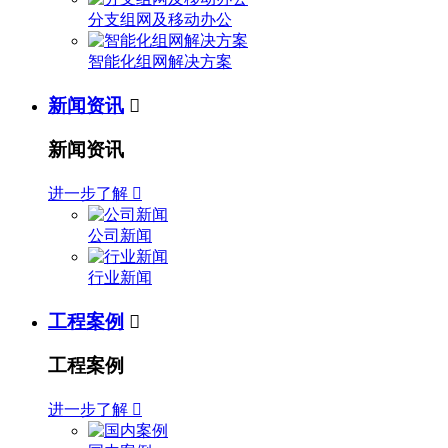
分支组网及移动办公
智能化组网解决方案
新闻资讯

新闻资讯
进一步了解

公司新闻
行业新闻
工程案例

工程案例
进一步了解
