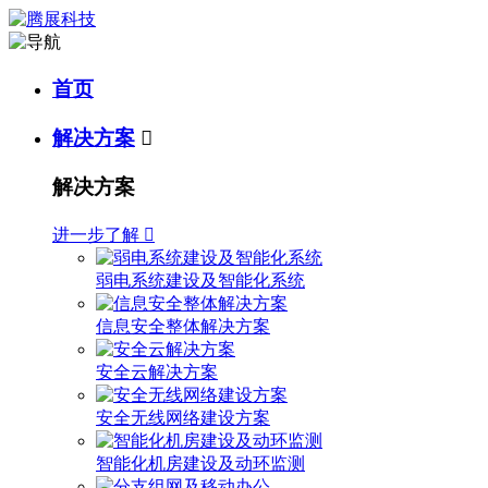
首页
解决方案

解决方案
进一步了解

弱电系统建设及智能化系统
信息安全整体解决方案
安全云解决方案
安全无线网络建设方案
智能化机房建设及动环监测